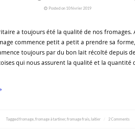
Posted on
10 février 2019
ritaire a toujours été la qualité de nos fromages.
romage commence petit a petit a prendre sa forme,
ommence toujours par du bon lait récolté depuis d
ises qui nous assurent la qualité et la quantité
→
Tagged
fromage
,
fromage à tartiner
,
fromage frais
,
laitier
2 Comments